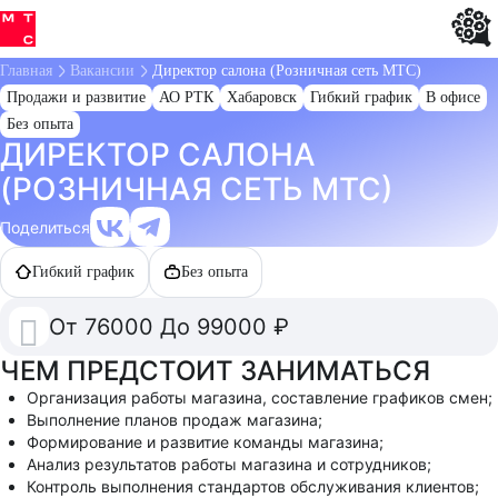
Детальная
Главная
Вакансии
Директор салона (Розничная сеть МТС)
страница
Продажи и развитие
АО РТК
Хабаровск
Гибкий график
В офисе
вакансии
Без опыта
ДИРЕКТОР САЛОНА
(РОЗНИЧНАЯ СЕТЬ МТС)
Поделиться
Гибкий график
Без опыта
От 76000 До 99000 ₽
ЧЕМ ПРЕДСТОИТ ЗАНИМАТЬСЯ
Организация работы магазина, составление графиков смен;
Выполнение планов продаж магазина;
Формирование и развитие команды магазина;
Анализ результатов работы магазина и сотрудников;
Контроль выполнения стандартов обслуживания клиентов;