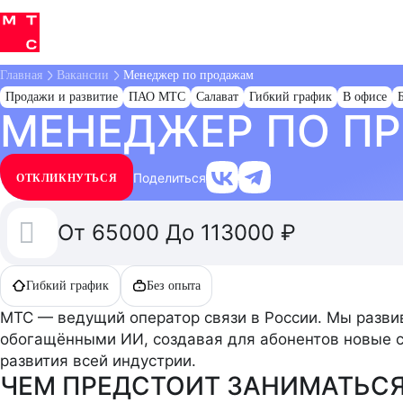
Детальная
Главная
Вакансии
Менеджер по продажам
страница
Продажи и развитие
ПАО МТС
Салават
Гибкий график
В офисе
МЕНЕДЖЕР ПО П
вакансии
14
7
HR
АДМИНИСТРАТИВНЫЙ ПЕРСОНАЛ
2
КОНТРОЛЬ КАЧЕСТВА, АУДИТ И КОМПЛАЕНС
Поделиться
ОТКЛИКНУТЬСЯ
7
7
СТАЖИРОВКИ
СТРАТЕГИЯ И РАЗВИТИЕ
От 65000 До 113000 ₽
Гибкий график
Без опыта
МТС — ведущий оператор связи в России. Мы разви
обогащёнными ИИ, создавая для абонентов новые с
развития всей индустрии.
ЧЕМ ПРЕДСТОИТ ЗАНИМАТЬС