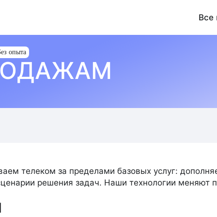
Все
Без опыта
РОДАЖАМ
3
51
19
АНАЛИТИКА
БЕЗОПАСНОСТЬ И ОХРАНА ТРУДА
102
260
МАРКЕТИНГ И PR
ПОДДЕРЖКА КЛИЕНТОВ
5
354
СТРОИТЕЛЬСТВО
ТЕХНИЧЕСКИЙ БЛОК
УПРАВ
24
9
ФИНАНСЫ
ЮРИСПРУДЕНЦИЯ
ваем телеком за пределами базовых услуг: дополн
ценарии решения задач. Наши технологии меняют п
Я