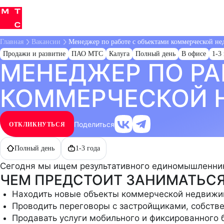
Детальная
Главная
Вакансии
Менеджер по работе с объектами коммерческой н
страница
Продажи и развитие
ПАО МТС
Калуга
Полный день
В офисе
1-3
МЕНЕДЖЕР ПО РА
вакансии
14
7
HR
АДМИНИСТРАТИВНЫЙ ПЕРСОНАЛ
КОММЕРЧЕСКОЙ 
2
КОНТРОЛЬ КАЧЕСТВА, АУДИТ И КОМПЛАЕНС
7
7
СТАЖИРОВКИ
СТРАТЕГИЯ И РАЗВИТИЕ
Поделиться
ОТКЛИКНУТЬСЯ
Полный день
1-3 года
Сегодня мы ищем результативного единомышленника
ЧЕМ ПРЕДСТОИТ ЗАНИМАТЬС
Находить новые объекты коммерческой недвижим
Проводить переговоры с застройщиками, собстве
Продавать услуги мобильного и фиксированного 