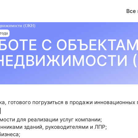
Все
едвижимости (ОКН)
 года
БОТЕ С ОБЪЕКТА
3
51
19
АНАЛИТИКА
БЕЗОПАСНОСТЬ И ОХРАНА ТРУДА
НЕДВИЖИМОСТИ (
102
260
МАРКЕТИНГ И PR
ПОДДЕРЖКА КЛИЕНТОВ
5
354
СТРОИТЕЛЬСТВО
ТЕХНИЧЕСКИЙ БЛОК
УПРАВ
24
9
ФИНАНСЫ
ЮРИСПРУДЕНЦИЯ
, готового погрузиться в продажи инновационных п
Я
ости для реализации услуг компании;
нниками зданий, руководителями и ЛПР;
бизнеса;