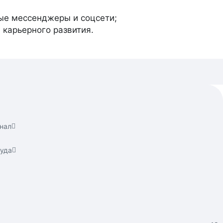
ные мессенджеры и соцсети;
 карьерного развития.
нал
руда