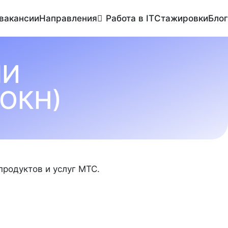
 вакансии
Направления
Работа в IT
Стажировки
Блог
МИ
6
13
ДИЗАЙН
ЗАКУПКИ И ЛОГИСТИКА
ОКН)
1430
141
ПРОДАЖИ И РАЗВИТИЕ
РАБОТА В IT
31
ЛЕНИЕ ПРОДУКТАМИ/ПРОЕКТАМИ/ПРОЦЕССАМИ
родуктов и услуг МТС.